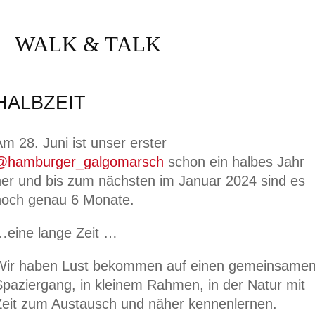
Aktuell
WALK & TALK
Kontakt
HALBZEIT
m 28. Juni ist unser erster
@hamburger_galgomarsch
schon ein halbes Jahr
her und bis zum nächsten im Januar 2024 sind es
noch genau 6 Monate.
…eine lange Zeit …
Wir haben Lust bekommen auf einen gemeinsame
Spaziergang, in kleinem Rahmen, in der Natur mit
Zeit zum Austausch und näher kennenlernen.