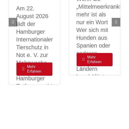
„Mittelmeerkrankheit
Am 22.
mehr ist als
August 2026
nur ein Wort
lädt der
Wer sich mit
Hamburger
Hunden aus
Internationaler
Spanien oder
Tierschutz in
anderen
Not e. V. zur
Mehr
südlichen
Mahnwache
Erfahren
Mehr
Ländern
auf dem
Erfahren
beschäftigt,
Hamburger
begegnet
Rathausmarkt
früher oder
ein. Mit dieser
später einem
Mahnwache
Begriff,
möchte der
... [ mehr ]
Verein auf
... [ mehr ]