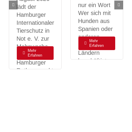
nur ein Wort
lädt der
Wer sich mit
Hamburger
Hunden aus
Internationaler
Spanien oder
Tierschutz in
anderen
Not e. V. zur
Mehr
südlichen
Mahnwache
Erfahren
Mehr
Ländern
auf dem
Erfahren
beschäftigt,
Hamburger
begegnet
Rathausmarkt
früher oder
ein. Mit dieser
später einem
Mahnwache
Begriff,
möchte der
... [ mehr ]
Verein auf
... [ mehr ]